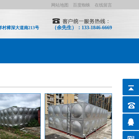
网站地图
百度蜘蛛
在线留言
（余先生）：133-1846-6669
村樟深大道南213号